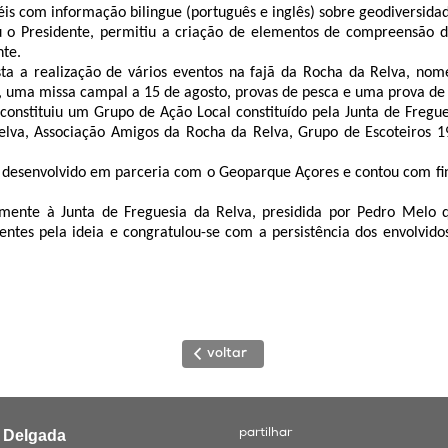
s com informação bilingue (português e inglês) sobre geodiversidade
o Presidente, permitiu a criação de elementos de compreensão do
te.
sta a realização de vários eventos na fajã da Rocha da Relva, n
 uma missa campal a 15 de agosto, provas de pesca e uma prova de 
constituiu um Grupo de Ação Local constituído pela Junta de Fregue
elva, Associação Amigos da Rocha da Relva, Grupo de Escoteiros 1
oi desenvolvido em parceria com o Geoparque Açores e contou com fi
mente à Junta de Freguesia da Relva, presidida por Pedro Melo q
ntes pela ideia e congratulou-se com a persistência dos envolvidos
voltar
a Delgada
partilhar