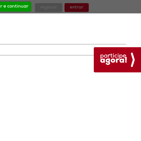
r e continuar
registar
entrar
participe
agora!