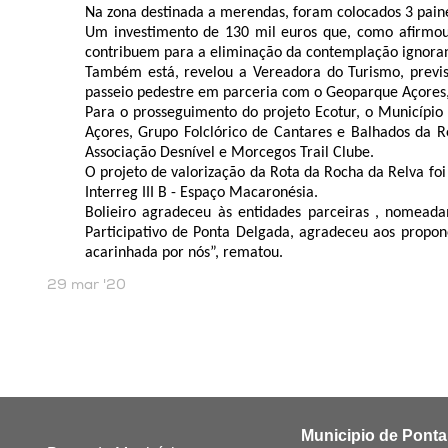
Na zona destinada a merendas, foram colocados 3 painéi
Um investimento de 130 mil euros que, como afirmou 
contribuem para a eliminação da contemplação ignoran
Também está, revelou a Vereadora do Turismo, previ
passeio pedestre em parceria com o Geoparque Açores,
Para o prosseguimento do projeto Ecotur, o Município 
Açores, Grupo Folclórico de Cantares e Balhados da R
Associação Desnível e Morcegos Trail Clube.
O projeto de valorização da Rota da Rocha da Relva f
Interreg III B - Espaço Macaronésia.
Bolieiro agradeceu às entidades parceiras , nomeada
Participativo de Ponta Delgada, agradeceu aos propone
acarinhada por nós”, rematou.
29 mar '20
Municipio de Pont