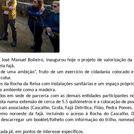
José Manuel Bolieiro, inaugurou hoje o projeto de valorização d
la fajã.
o de uma ambição”, fruto de um exercício de cidadania colocado 
cotur.
ntes da Rocha da Relva com instalações sanitárias e um espaço próp
 do ambiente como a madeira.
s em sede de parceria com as demais entidades participantes no 
rota numa extensão de cerca de 5.5 quilómetros e a colocação de pos
cais associados (Cascalho, Grota, Fajã Detrítica, Filão, Pedra Pomes
emo noroeste da fajã, incluindo o acesso à Rocha do Cascalho
 e descarregar um booklet/folheto com informação do trilho, nome
da.pt, em pontos de interesse específicos.