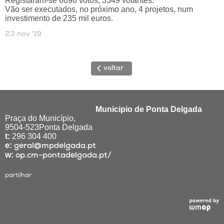
Registaram-se 6698 votos, 3349 votantes.
Vão ser executados, no próximo ano, 4 projetos, num
investimento de 235 mil euros.
23 nov '19
voltar
Municipio de Ponta Delgada
Praça do Município,
9504-523Ponta Delgada
t:
296 304 400
e:
geral@mpdelgada.pt
w:
op.cm-pontadelgada.pt/
partilhar