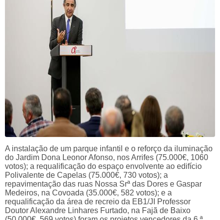
A instalação de um parque infantil e o reforço da iluminação
do Jardim Dona Leonor Afonso, nos Arrifes (75.000€, 1060
votos); a requalificação do espaço envolvente ao edifício
Polivalente de Capelas (75.000€, 730 votos); a
repavimentação das ruas Nossa Srª das Dores e Gaspar
Medeiros, na Covoada (35.000€, 582 votos); e a
requalificação da área de recreio da EB1/JI Professor
Doutor Alexandre Linhares Furtado, na Fajã de Baixo
(50.000€, 569 votos) foram os projetos vencedores da 6.ª