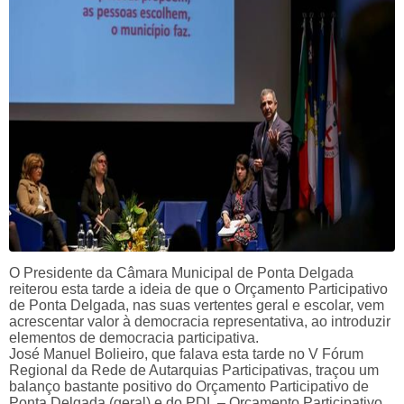
O Presidente da Câmara Municipal de Ponta Delgada
reiterou esta tarde a ideia de que o Orçamento Participativo
de Ponta Delgada, nas suas vertentes geral e escolar, vem
acrescentar valor à democracia representativa, ao introduzir
elementos de democracia participativa.
José Manuel Bolieiro, que falava esta tarde no V Fórum
Regional da Rede de Autarquias Participativas, traçou um
balanço bastante positivo do Orçamento Participativo de
Ponta Delgada (geral) e do PDL – Orçamento Participativo