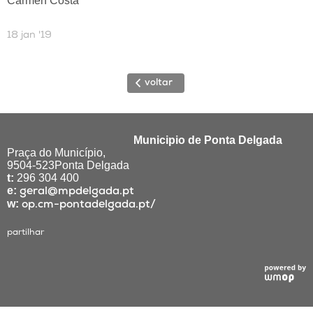
Carmen Costa
18 jan '19
voltar
Municipio de Ponta Delgada
Praça do Município,
9504-523Ponta Delgada
t:
296 304 400
e:
geral@mpdelgada.pt
w:
op.cm-pontadelgada.pt/
partilhar