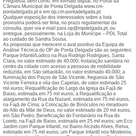
Freguesia, bem como, em formato digital, no Portal da
Câmara Municipal de Ponta Delgada www.cm-
pontadelgada.pt e em op.cm-pontadelgada.pt.
Qualquer exposição dos interessados sobre a lista
provisória poderá ser feita, no prazo regulamentar da
consulta, quer via e-mail para op@mpdelgada.pt, ou
entregue, pessoalmente, na Loja do Munícipe – PDL Total
ao cuidado de Sandra Sousa.
As propostas que merecem o aval positivo da Equipa de
Análise Técnica do OP de Ponta Delgada são as seguintes:
Parque Infantil/Lúdico na Rua Rodrigo Rodrigues, Santa
Clara, no valor estimado de 40.000; Instalação sanitária no
centro da cidade com acesso a pessoas de mobilidade
reduzida, em São sebastião, no valor estimado 40.000; a
Iluminação dos Poços de São Vicente, freguesia de São
Vicente Ferreira e vila das Capelas, de valor estimado 25
mil euros; Requalificação do Largo da Igreja da Fajã de
Baixo, estimada em 75 mil euros; a Requalificação e
alargamento da Rua da Nazaré, estimada em 75 mil euros,
na Fajã de Cima; a Colocação de Binóculos no miradouro
do Alto da Mãe de Deus, no valor estimado de 20 mil euros,
em São Pedro; Beneficiação do Fontanário na Rua do
Loreto, na Fajã de Baixo, estimada em 25 mil euros; um Eco
Jardim com Parque Infantil, no Bairro Alcindo Alves, Relva,
estimado em 75 mil euros; um Parque Infantil nos Mosteiros,