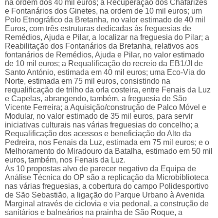
na ordem dos 40 mil euros; a Recuperação dos Chafarizes
e Fontanários dos Ginetes, na ordem de 10 mil euros; um
Polo Etnográfico da Bretanha, no valor estimado de 40 mil
Euros, com três estruturas dedicadas às freguesias de
Remédios, Ajuda e Pilar, a localizar na freguesia do Pilar; a
Reabilitação dos Fontanários da Bretanha, relativos aos
fontanários de Remédios, Ajuda e Pilar, no valor estimado
de 10 mil euros; a Requalificação do recreio da EB1/JI de
Santo António, estimada em 40 mil euros; uma Eco-Via do
Norte, estimada em 75 mil euros, consistindo na
requalificação de trilho da orla costeira, entre Fenais da Luz
e Capelas, abrangendo, também, a freguesia de São
Vicente Ferreira; a Aquisição/construção de Palco Móvel e
Modular, no valor estimado de 35 mil euros, para servir
iniciativas culturais nas várias freguesias do concelho; a
Requalificação dos acessos e beneficiação do Alto da
Pedreira, nos Fenais da Luz, estimada em 75 mil euros; e o
Melhoramento do Miradouro da Batalha, estimado em 50 mil
euros, também, nos Fenais da Luz.
As 10 propostas alvo de parecer negativo da Equipa de
Análise Técnica do OP são a replicação da Microbiblioteca
nas várias freguesias, a cobertura do campo Polidesportivo
de São Sebastião, a ligação do Parque Urbano à Avenida
Marginal através de ciclovia e via pedonal, a construção de
sanitários e balneários na prainha de São Roque, a