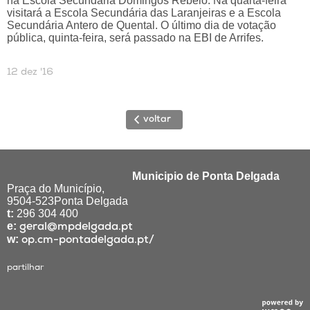
na Escola Secundária Domingos Rebelo. Na quarta-feira
visitará a Escola Secundária das Laranjeiras e a Escola
Secundária Antero de Quental. O último dia de votação
pública, quinta-feira, será passado na EBI de Arrifes.
12 dez '16
voltar
Municipio de Ponta Delgada
Praça do Município,
9504-523Ponta Delgada
t:
296 304 400
e:
geral@mpdelgada.pt
w:
op.cm-pontadelgada.pt/
partilhar