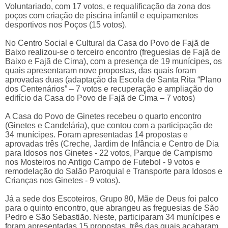
Voluntariado, com 17 votos, e requalificação da zona dos
poços com criação de piscina infantil e equipamentos
desportivos nos Poços (15 votos).
No Centro Social e Cultural da Casa do Povo de Fajã de
Baixo realizou-se o terceiro encontro (freguesias de Fajã de
Baixo e Fajã de Cima), com a presença de 19 munícipes, os
quais apresentaram nove propostas, das quais foram
aprovadas duas (adaptação da Escola de Santa Rita “Plano
dos Centenários” – 7 votos e recuperação e ampliação do
edifício da Casa do Povo de Fajã de Cima – 7 votos)
A Casa do Povo de Ginetes recebeu o quarto encontro
(Ginetes e Candelária), que contou com a participação de
34 munícipes. Foram apresentadas 14 propostas e
aprovadas três (Creche, Jardim de Infância e Centro de Dia
para Idosos nos Ginetes - 22 votos, Parque de Campismo
nos Mosteiros no Antigo Campo de Futebol - 9 votos e
remodelação do Salão Paroquial e Transporte para Idosos e
Crianças nos Ginetes - 9 votos).
Já a sede dos Escoteiros, Grupo 80, Mãe de Deus foi palco
para o quinto encontro, que abrangeu as freguesias de São
Pedro e São Sebastião. Neste, participaram 34 munícipes e
foram apresentadas 15 propostas, três das quais acabaram