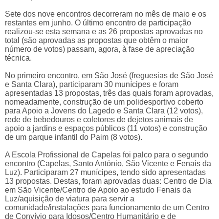
Sete dos nove encontros decorreram no mês de maio e os
restantes em junho. O último encontro de participação
realizou-se esta semana e as 26 propostas aprovadas no
total (são aprovadas as propostas que obtêm o maior
número de votos) passam, agora, à fase de apreciação
técnica.
No primeiro encontro, em São José (freguesias de São José
e Santa Clara), participaram 30 munícipes e foram
apresentadas 13 propostas, três das quais foram aprovadas,
nomeadamente, construção de um polidesportivo coberto
para Apoio a Jovens do Lagedo e Santa Clara (12 votos),
rede de bebedouros e coletores de dejetos animais de
apoio a jardins e espaços públicos (11 votos) e construção
de um parque infantil do Paim (8 votos).
A Escola Profissional de Capelas foi palco para o segundo
encontro (Capelas, Santo António, São Vicente e Fenais da
Luz). Participaram 27 munícipes, tendo sido apresentadas
13 propostas. Destas, foram aprovadas duas: Centro de Dia
em São Vicente/Centro de Apoio ao estudo Fenais da
Luz/aquisição de viatura para servir a
comunidade/instalações para funcionamento de um Centro
de Convívio para Idosos/Centro Humanitário e de