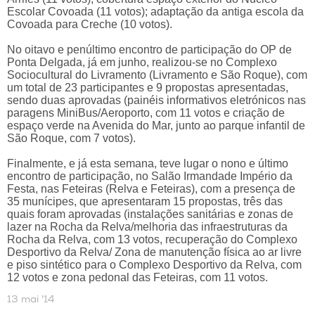
Escolar Covoada (11 votos); adaptação da antiga escola da
Covoada para Creche (10 votos).
No oitavo e penúltimo encontro de participação do OP de
Ponta Delgada, já em junho, realizou-se no Complexo
Sociocultural do Livramento (Livramento e São Roque), com
um total de 23 participantes e 9 propostas apresentadas,
sendo duas aprovadas (painéis informativos eletrónicos nas
paragens MiniBus/Aeroporto, com 11 votos e criação de
espaço verde na Avenida do Mar, junto ao parque infantil de
São Roque, com 7 votos).
Finalmente, e já esta semana, teve lugar o nono e último
encontro de participação, no Salão Irmandade Império da
Festa, nas Feteiras (Relva e Feteiras), com a presença de
35 munícipes, que apresentaram 15 propostas, três das
quais foram aprovadas (instalações sanitárias e zonas de
lazer na Rocha da Relva/melhoria das infraestruturas da
Rocha da Relva, com 13 votos, recuperação do Complexo
Desportivo da Relva/ Zona de manutenção física ao ar livre
e piso sintético para o Complexo Desportivo da Relva, com
12 votos e zona pedonal das Feteiras, com 11 votos.
13 mai '14