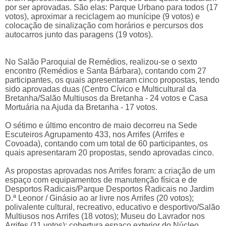
por ser aprovadas. São elas: Parque Urbano para todos (17
votos), aproximar a reciclagem ao munícipe (9 votos) e
colocação de sinalização com horários e percursos dos
autocarros junto das paragens (19 votos).
No Salão Paroquial de Remédios, realizou-se o sexto
encontro (Remédios e Santa Bárbara), contando com 27
participantes, os quais apresentaram cinco propostas, tendo
sido aprovadas duas (Centro Cívico e Multicultural da
Bretanha/Salão Multiusos da Bretanha - 24 votos e Casa
Mortuária na Ajuda da Bretanha - 17 votos.
O sétimo e último encontro de maio decorreu na Sede
Escuteiros Agrupamento 433, nos Arrifes (Arrifes e
Covoada), contando com um total de 60 participantes, os
quais apresentaram 20 propostas, sendo aprovadas cinco.
As propostas aprovadas nos Arrifes foram: a criação de um
espaço com equipamentos de manutenção física e de
Desportos Radicais/Parque Desportos Radicais no Jardim
D.ª Leonor / Ginásio ao ar livre nos Arrifes (20 votos);
polivalente cultural, recreativo, educativo e desportivo/Salão
Multiusos nos Arrifes (18 votos); Museu do Lavrador nos
Arrifes (11 votos); cobertura espaço exterior do Núcleo