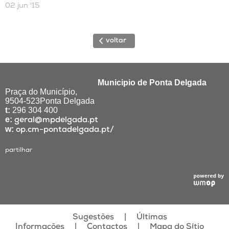
02 jun '15
voltar
Municipio de Ponta Delgada
Praça do Município,
9504-523Ponta Delgada
t:
296 304 400
e:
geral@mpdelgada.pt
w:
op.cm-pontadelgada.pt/
partilhar
|
Sugestões
Últimas
|
|
Informações
Contactos
Mapa do Sítio