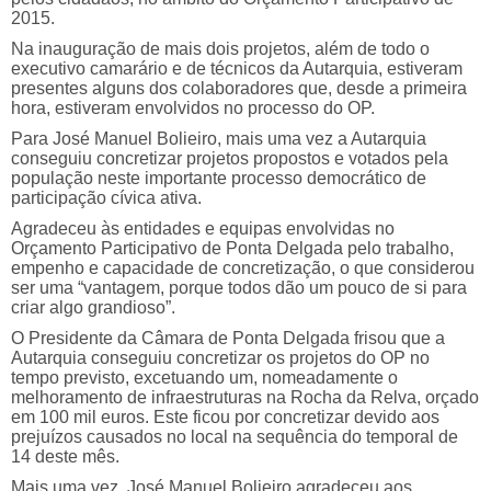
2015.
Na inauguração de mais dois projetos, além de todo o
executivo camarário e de técnicos da Autarquia, estiveram
presentes alguns dos colaboradores que, desde a primeira
hora, estiveram envolvidos no processo do OP.
Para José Manuel Bolieiro, mais uma vez a Autarquia
conseguiu concretizar projetos propostos e votados pela
população neste importante processo democrático de
participação cívica ativa.
Agradeceu às entidades e equipas envolvidas no
Orçamento Participativo de Ponta Delgada pelo trabalho,
empenho e capacidade de concretização, o que considerou
ser uma “vantagem, porque todos dão um pouco de si para
criar algo grandioso”.
O Presidente da Câmara de Ponta Delgada frisou que a
Autarquia conseguiu concretizar os projetos do OP no
tempo previsto, excetuando um, nomeadamente o
melhoramento de infraestruturas na Rocha da Relva, orçado
em 100 mil euros. Este ficou por concretizar devido aos
prejuízos causados no local na sequência do temporal de
14 deste mês.
Mais uma vez, José Manuel Bolieiro agradeceu aos