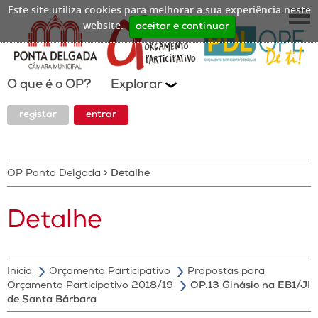
Este site utiliza cookies para melhorar a sua experiência neste
website.
aceitar e continuar
O que é o OP?
Explorar
registar
entrar
OP Ponta Delgada
>
Detalhe
Detalhe
Início
Orçamento Participativo
Propostas para
Orçamento Participativo 2018/19
OP.13 Ginásio na EB1/JI
de Santa Bárbara