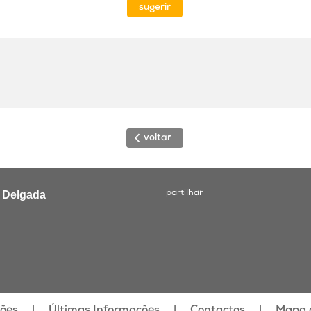
sugerir
voltar
a Delgada
partilhar
|
|
|