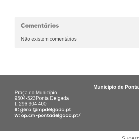
Comentários
Não existem comentários
Municipio de Pont
Praça do Município,
9504-523Ponta Delgada
t:
296 304 400
e:
geral@mpdelgada.pt
w:
op.cm-pontadelgada.pt/