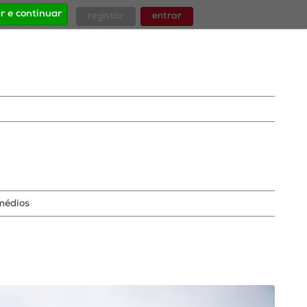
r e continuar
registar
entrar
médios