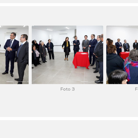
2
Foto 3
F