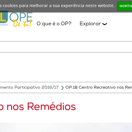
iza cookies para melhorar a sua experiência neste website.
aceita
O que é o OP?
Explorar
mento Participativo 2016/17
OP.18 Centro Recreativo nos Re
vo nos Remédios