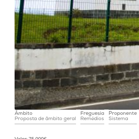
Âmbito
Freguesia
Proponente
Proposta de âmbito geral
Remédios
Sistema